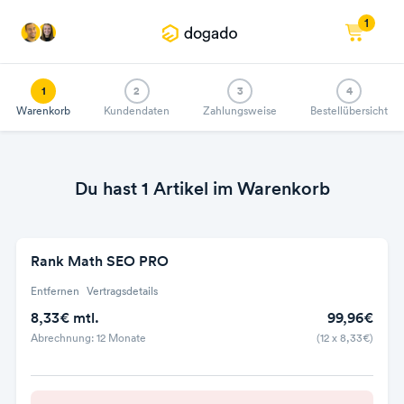
1
1
2
3
4
Warenkorb
Kundendaten
Zahlungsweise
Bestellübersicht
Du hast 1 Artikel im Warenkorb
Rank Math SEO PRO
Entfernen
Vertragsdetails
8,33€ mtl.
99,96€
Abrechnung: 12 Monate
(12 x 8,33€)